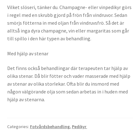
Vilket slöseri, tänker du. Champagne- eller vinpedikyr görs
i regel med en skrubb gjord på frön från vindruvor. Sedan
smörjs fötterna in med oljan från vindruvsfrö. Så det är
alltså inga dyra champagne, vin eller margaritas som går
till spillo i den här typen av behandling.
Med hjälp av stenar
Det finns också behandlingar där terapeuten tar hjälp av
olika stenar. Då blir fötter och vader masserade med hjälp
av stenar av olika storlekar. Ofta blir du insmord med
någon välgörande olja som sedan arbetas in i huden med
hjälp av stenarna.
Categories:
Fotvårdsbehandling
,
Pedikyr