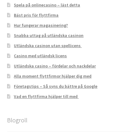
Spela på onlinecasino – läst detta
Bäst pris för flyttfirma
Hur fungerar magasinering?
Snabba uttag på utländska casinon
Utländska casinon utan spellicens
Casino med utländsk licens
Utländska casino – fördelar och nackdelar
Alla moment flyttfirmor hjälper dig med
Företagstips – Så syns du bättre på Google
Vad en flyttfirma hjälper till med
Blogroll