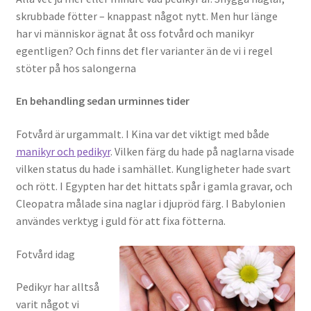
skrubbade fötter – knappast något nytt. Men hur länge
har vi människor ägnat åt oss fotvård och manikyr
Utländska casino – fördelar och nackdelar
egentligen? Och finns det fler varianter än de vi i regel
stöter på hos salongerna
Utländska casinon utan spellicens
En behandling sedan urminnes tider
Vad en flyttfirma hjälper till med
Fotvård är urgammalt. I Kina var det viktigt med både
manikyr och pedikyr
. Vilken färg du hade på naglarna visade
vilken status du hade i samhället. Kungligheter hade svart
och rött. I Egypten har det hittats spår i gamla gravar, och
Cleopatra målade sina naglar i djupröd färg. I Babylonien
användes verktyg i guld för att fixa fötterna.
Fotvård idag
Pedikyr har alltså
varit något vi