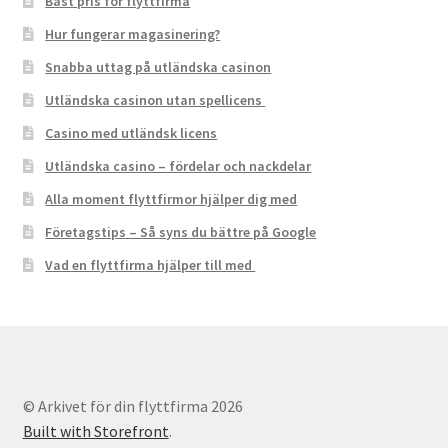
Bäst pris för flyttfirma
Hur fungerar magasinering?
Snabba uttag på utländska casinon
Utländska casinon utan spellicens
Casino med utländsk licens
Utländska casino – fördelar och nackdelar
Alla moment flyttfirmor hjälper dig med
Företagstips – Så syns du bättre på Google
Vad en flyttfirma hjälper till med
© Arkivet för din flyttfirma 2026
Built with Storefront
.