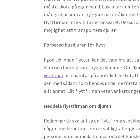
måste sköta på egen hand. Lastbilar är inte sä
många djur som är tryggare när de åker med s
flyttfirman inte vill ta det ansvaret. Dessuto
möjlighet att transportera djuren.
Förbered husdjuren för flytt
I god tid innan flytten kan det vara bra att t
dem och lära sig vara trygga där inne. Om d
veterinär
och hämtas på apoteket. Se till att 
den med sådant som behövs under de första da
allt annat. Låt flyttfirman veta var kartongen
Meddela flyttfirman om djuren
Redan när du ska anlita en flyttfirma stockh
någon medarbetare som är väldigt allergisk o
personer som är rädda för djur och det kanske 