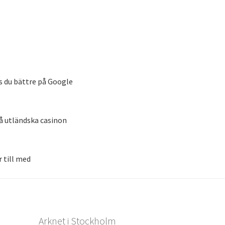
s du bättre på Google
å utländska casinon
r till med
å Google
ka casinon
Arknet i Stockholm