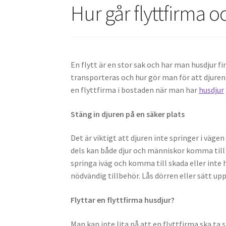
Hur går flyttfirma 
Utländska casino – fördelar och nackdelar
Ut
En flytt är en stor sak och har man husdjur fi
transporteras och hur gör man för att djuren i
en flyttfirma i bostaden när man har
husdjur
Stäng in djuren på en säker plats
Det är viktigt att djuren inte springer i vägen 
dels kan både djur och människor komma till s
springa iväg och komma till skada eller inte
nödvändig tillbehör. Lås dörren eller sätt upp
Flyttar en flyttfirma husdjur?
Man kan inte lita på att en flyttfirma ska ta 