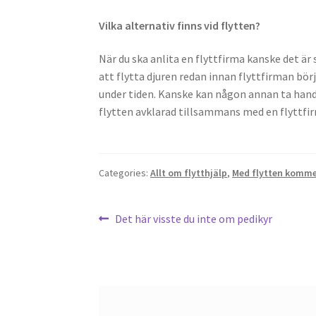
Vilka alternativ finns vid flytten?
När du ska anlita en flyttfirma kanske det är 
att flytta djuren redan innan flyttfirman bör
under tiden. Kanske kan någon annan ta hand 
flytten avklarad tillsammans med en flyttfi
Categories:
Allt om flytthjälp
,
Med flytten komm
Post
Previous
Det här visste du inte om pedikyr
post:
navigation